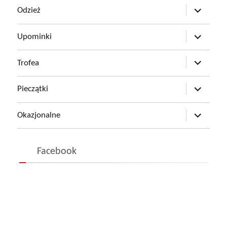
rozwiń
Odzież
menu
potomne
rozwiń
Upominki
menu
potomne
rozwiń
Trofea
menu
potomne
rozwiń
Pieczątki
menu
potomne
rozwiń
Okazjonalne
menu
potomne
Facebook