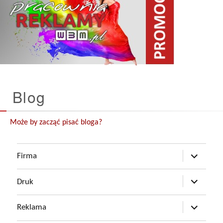
Blog
Może by zacząć pisać bloga?
rozwiń
Firma
menu
potomne
rozwiń
Druk
menu
potomne
rozwiń
Reklama
menu
potomne